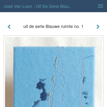
José Van Loon - Uit De Serie Blauwe Ruimte No. 1
Tog
navi
uit de serie Blauwe ruimte no. 1