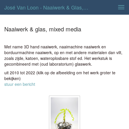
José Van Loon - Naaiwerk & Glas, Mixed Media
Tog
navi
Naaiwerk & glas, mixed media
Met name 3D hand naaiwerk, naaimachine naaiwerk en
borduurmachine naaiwerk, op en met andere materialen dan vilt,
zoals zijde, katoen, wateroplosbare stof ed. Het werkstuk is
gecombineerd met (oud laboratorium) glaswerk.
uit 2010 tot 2022
(klik op de afbeelding om het werk groter te
bekijken)
stuur een bericht